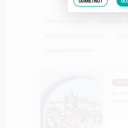
ODMIETNUŤ
UL
AKTUÁLNE PRE VÁS
VŠEOBECNÉ L
INTENZÍVNA STAROSTLIVOSŤ
OŠE
PRODUKTOVÉ NOVINKY
22.12.
47. E
POKROK 