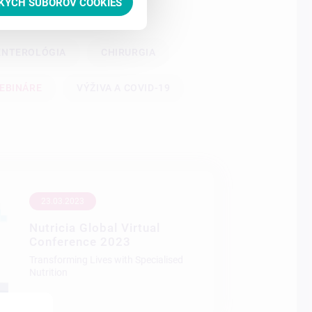
TKÝCH SÚBOROV COOKIES
ENTEROLÓGIA
CHIRURGIA
EBINÁRE
VÝŽIVA A COVID-19
23.03.2023
Nutricia Global Virtual
Conference 2023
Transforming Lives with Specialised
Nutrition