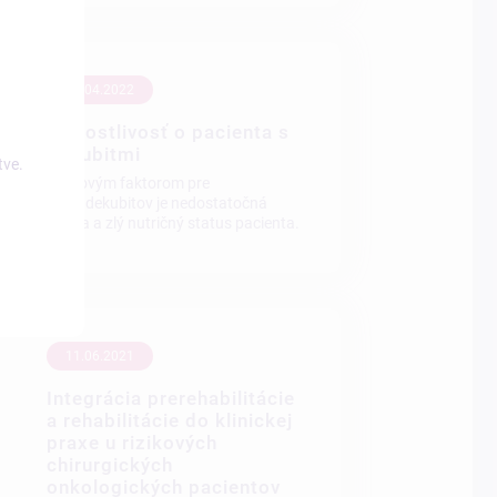
01.04.2022
Starostlivosť o pacienta s
dekubitmi
tve.
Rizikovým faktorom pre
vznik dekubitov je nedostatočná
výživa a zlý nutričný status pacienta.
11.06.2021
Integrácia prerehabilitácie
a rehabilitácie do klinickej
praxe u rizikových
chirurgických
onkologických pacientov