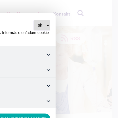
Aktuálne pre vás
Kontakt
i. Informácie ohľadom cookie
RSS
všetkých ich funkcií.
stavenie súhlasu s používaním
ymizuje. Po anonymizácii sa
teľovi. Preto nedokážeme
čo zaisťuje lepšie nákupné
hnúť sa nevhodným