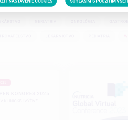
OŽIŤ NASTAVENIE COOKIES
SÚHLASÍM S POUŽITÍM VŠE
EKÁRSTVO
GERIATRIA
ONKOLÓGIA
GASTRO
TROVATEĽSTVO
LEKÁRNICTVO
PEDIATRIA
W
2025
SPEN KONGRES 2025
V KLINICKEJ VÝŽIVE