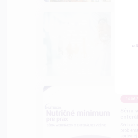
01.01.
Nutri
Pozývame
odb
NutriFo
14.06.
Séria 
enterá
Séria ak
problema
správnej 