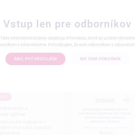
Vstup len pre odborníkov
2023
Forum 2023
Tieto internetové stránky obsahujú informácie, ktoré sú určené výhradne
 Vás na odboné podujatie
orníkom v zdravotníctve. Potvrdzujem, že som odborníkom v zdravotníc
rum
ÁNO, POTVRDZUJEM
NIE SOM ODBORNÍK
2021
webinárov o
lnej výžive
reditovaných webinárov o
tike malnutrície a zásadách
preskripcie.