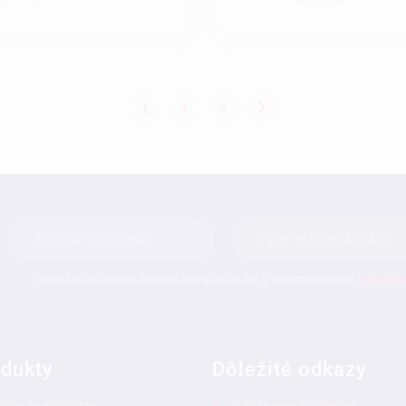
1
2
3
Odoslaním tohto formulára súhlasíte s podmienkami
ochrany
dukty
Dôležité odkazy