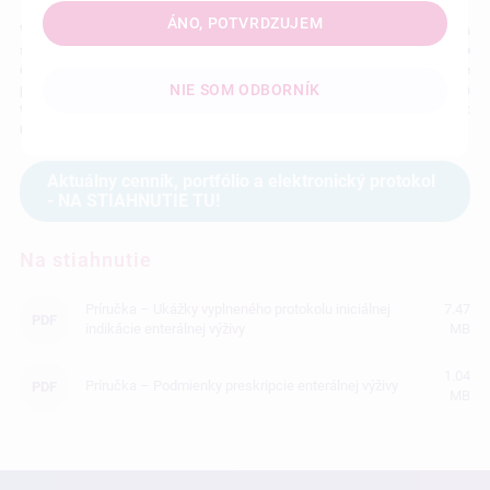
ÁNO, POTVRDZUJEM
V spoločnosti Nutricia si tento rok pripomíname 25. výročie na
slovenskom trhu a zároveň 125. výročie od svojho založenia. Ako
európsky líder prinášame výživu pre lepší a zdravší život a naše
produkty pomáhajú miliónom ľudí po celom svete. Vieme, že správna
NIE SOM ODBORNÍK
výživa v správnom čase môže ovplyvniť trajektóriu zdravia každého z
nás.
Aktuálny cenník, portfólio a elektronický protokol
- NA STIAHNUTIE TU!
Na stiahnutie
Príručka – Ukážky vyplneného protokolu iniciálnej
7.47
PDF
indikácie enterálnej výživy
MB
1.04
Príručka – Podmienky preskripcie enterálnej výživy
PDF
MB