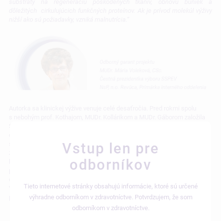
substráty na regeneráciu poškodených tkanív, obnovu buniek a
dôležitých cirkulujúcich funkčných proteínov. Ak je prívod molekúl výživy
nižší ako sú požiadavky, vzniká malnutrícia.“
Autorka sa klinickej výžive venuje celé desaťročia. Pred rokmi spolu
s nebohým prof. Kothajom, MUDr. Kollárikom a MUDr. Gáborom založila
SSPEV a zorganizovala 25 medzinárodných odborných konferencií. Ako
dlhoročná členka kategorizačnej komisie pre dietetické potraviny navrhla
súčasne platnú ATC klasifikáciu, zaslúžila sa o úhradu enterálnej výživy
Vstup len pre
zdravotnou poisťovňou. Je autorkou 3 monografií o klinickej výžive,
odborníkov
kapitol o výžive do monografií z chirurgie, geriatrie, klinickej onkológie,
publikovala skoro 150 odborných článkov v domácich a zahraničných
odborných časopisoch, má za sebou bohatú prednáškovú aktivitu.
Tieto internetové stránky obsahujú informácie, ktoré sú určené
Vychovala súčasnú generáciu nutricionistov, ktorí v začatej práci aktívne
pokračujú. Ako dôchodkyňa pracuje v NsP Revúca.
výhradne odborníkom v zdravotníctve. Potvrdzujem, že som
odborníkom v zdravotníctve.