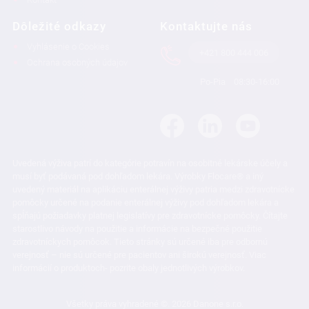
Dôležité odkazy
Kontaktujte nás
Vyhlásenie o Cookies
+421 800 444 006
Ochrana osobných údajov
Po-Pia
08:30-16:00
Uvedená výživa patrí do kategórie potravín na osobitné lekárske účely a
musí byť podávaná pod dohľadom lekára. Výrobky Flocare® a iný
uvedený materiál na aplikáciu enterálnej výživy patria medzi zdravotnícke
pomôcky určené na podanie enterálnej výživy pod dohľadom lekára a
spĺňajú požiadavky platnej legislatívy pre zdravotnícke pomôcky. Čítajte
starostlivo návody na použitie a informácie na bezpečné použitie
zdravotníckych pomôcok. Tieto stránky sú určené iba pre odbornú
verejnosť – nie sú určené pre pacientov ani širokú verejnosť. Viac
informácií o produktoch- pozrite obaly jednotlivých výrobkov.
Všetky práva vyhradené ©. 2026 Danone s.r.o.