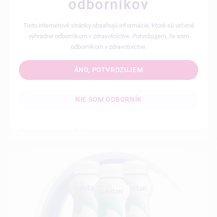
odborníkov
Tieto internetové stránky obsahujú informácie, ktoré sú určené
výhradne odborníkom v zdravotníctve. Potvrdzujem, že som
odborníkom v zdravotníctve.
ÁNO, POTVRDZUJEM
08.03.2022
NIE SOM ODBORNÍK
Nutridrink Compact Protein a leucín
Vysoká dávka kvalitných proteínov a účinná dávka leucínu