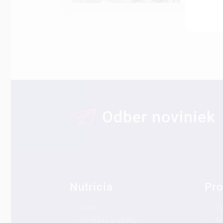
Odber noviniek
Nutricia
Pro
Úvod
Vý
Produkty a služby
So