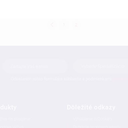
1
2
Odoslaním tohto formulára súhlasíte s podmienkami
ochrany
dukty
Dôležité odkazy
živa na popíjanie
Vyhlásenie o Cookies
ndová výživa
Ochrana osobných údajov