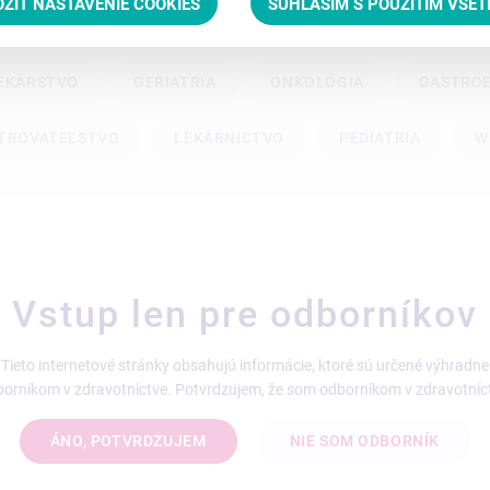
OŽIŤ NASTAVENIE COOKIES
SÚHLASÍM S POUŽITÍM VŠE
EKÁRSTVO
GERIATRIA
ONKOLÓGIA
GASTRO
TROVATEĽSTVO
LEKÁRNICTVO
PEDIATRIA
W
Vstup len pre odborníkov
2020
CKY CHORÝ
Tieto internetové stránky obsahujú informácie, ktoré sú určené výhradne
NT:
orníkom v zdravotníctve. Potvrdzujem, že som odborníkom v zdravotníc
chádzať strate svalovej
ÁNO, POTVRDZUJEM
NIE SOM ODBORNÍK