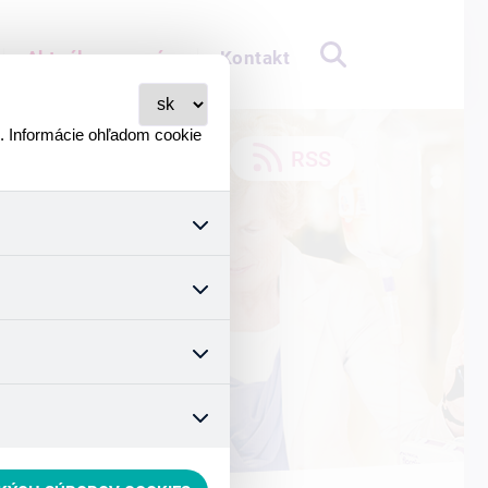
Aktuálne pre vás
Kontakt
i. Informácie ohľadom cookie
RSS
všetkých ich funkcií.
stavenie súhlasu s používaním
ymizuje. Po anonymizácii sa
teľovi. Preto nedokážeme
čo zaisťuje lepšie nákupné
hnúť sa nevhodným