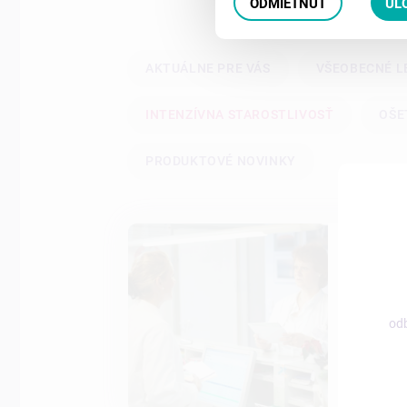
ODMIETNUŤ
UL
AKTUÁLNE PRE VÁS
VŠEOBECNÉ L
INTENZÍVNA STAROSTLIVOSŤ
OŠE
PRODUKTOVÉ NOVINKY
14.08.
KRITI
PACIE
odb
Ako pred
hmoty?