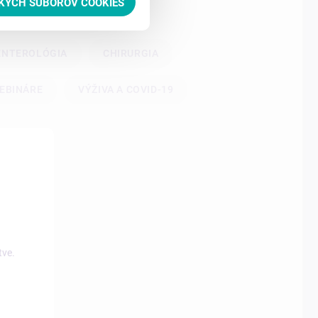
TKÝCH SÚBOROV COOKIES
ENTEROLÓGIA
CHIRURGIA
EBINÁRE
VÝŽIVA A COVID-19
tve.