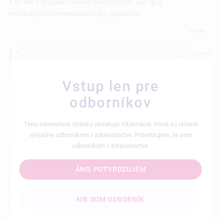
a to tak v prípade lokálne pokročilých, ako aj u
recidivujúcich/metastatických prípadov.
Vstup len pre
odborníkov
Tieto internetové stránky obsahujú informácie, ktoré sú určené
výhradne odborníkom v zdravotníctve. Potvrdzujem, že som
odborníkom v zdravotníctve.
Hlavným
záverom štúdie je potvrdenie
pozitívnej korelácie medzi trvaním NI a
ÁNO, POTVRDZUJEM
celkovým prežitím u pacientov s HNC, u
ktorých trvala nutričná intervencia niekoľko
NIE SOM ODBORNÍK
mesiacov.
To zdôrazňuje zodpovednosť
odborníkov počas liečby pacienta začať s NI