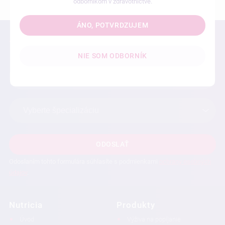
odborníkom v zdravotníctve.
ÁNO, POTVRDZUJEM
Odber noviniek
NIE SOM ODBORNÍK
ODOSLAŤ
Odoslaním tohto formulára súhlasíte s podmienkami
ochrany osobných
údajov
.
Nutricia
Produkty
Úvod
Výživa na popíjanie