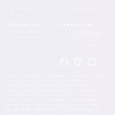
Produkty a služby
Sondová výživa
Aktuálne pre vás
Flocare aplikačný materiál
Kontakt
Dôležité odkazy
Kontaktujte nás
Vyhlásenie o Cookies
+421 800 444 006
Ochrana osobných údajov
Po-Pia
08:30-16:00
Uvedená výživa patrí do kategórie potravín na osobitné lekárske účely a
musí byť podávaná pod dohľadom lekára. Výrobky Flocare® a iný
uvedený materiál na aplikáciu enterálnej výživy patria medzi zdravotnícke
pomôcky určené na podanie enterálnej výživy pod dohľadom lekára a
spĺňajú požiadavky platnej legislatívy pre zdravotnícke pomôcky. Čítajte
starostlivo návody na použitie a informácie na bezpečné použitie
zdravotníckych pomôcok. Tieto stránky sú určené iba pre odbornú
verejnosť – nie sú určené pre pacientov ani širokú verejnosť. Viac
informácií o produktoch- pozrite obaly jednotlivých výrobkov.